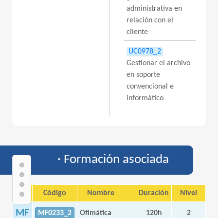
administrativa en
relación con el
cliente
UC0978_2
Gestionar el archivo
en soporte
convencional e
informático
· Formación asociada
Tipo
Código
Nombre
Duración
Nivel
MF
MF0233_2
Ofimática
120h
2