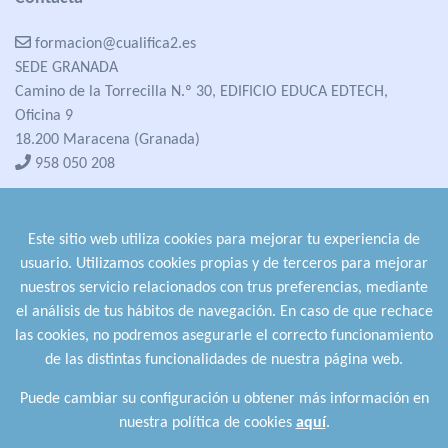
formacion@cualifica2.es
SEDE GRANADA
Camino de la Torrecilla N.º 30, EDIFICIO EDUCA EDTECH,
Oficina 9
18.200 Maracena (Granada)
958 050 208
formacion@cualifica2.es
SEDE POZO ALCÓN
Este sitio web utiliza cookies para mejorar tu experiencia de
Pol. Ind. "La Asomadilla",
usuario. Utilizamos cookies propias y de terceros para mejorar
Nave 5-6 y anexos
nuestros servicio relacionados con trus preferencias, mediante
23485 Pozo Alcón (Jaén)
el análisis de tus hábitos de navegación. En caso de que rechace
958 050 208
las cookies, no podremos asegurarle el correcto funcionamiento
958 991 970
de las distintas funcionalidades de nuestra página web.
Puede cambiar su configuración u obtener más información en
nuestra política de cookies
aquí
.