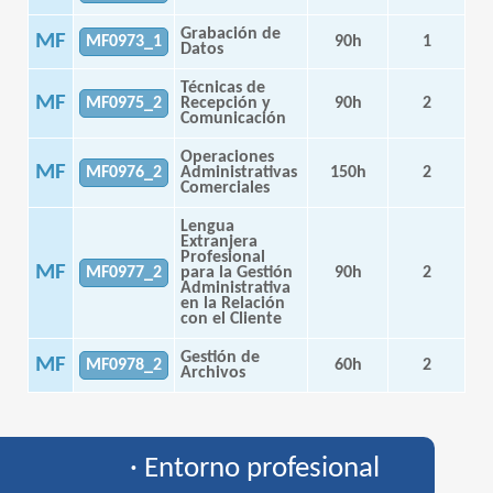
Grabación de
MF
MF0973_1
90h
1
Datos
Técnicas de
MF
MF0975_2
Recepción y
90h
2
Comunicación
Operaciones
MF
MF0976_2
Administrativas
150h
2
Comerciales
Lengua
Extranjera
Profesional
MF
MF0977_2
para la Gestión
90h
2
Administrativa
en la Relación
con el Cliente
Gestión de
MF
MF0978_2
60h
2
Archivos
· Entorno profesional