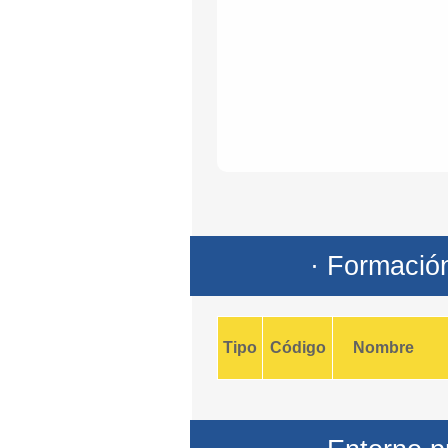
· Formació
Tipo
Código
Nombre