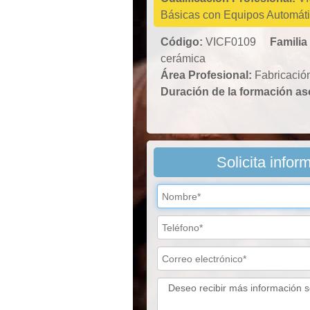
Básicas con Equipos Automát
Código:
VICF0109
Familia
cerámica
Área Profesional:
Fabricació
Duración de la formación a
Solicita infor