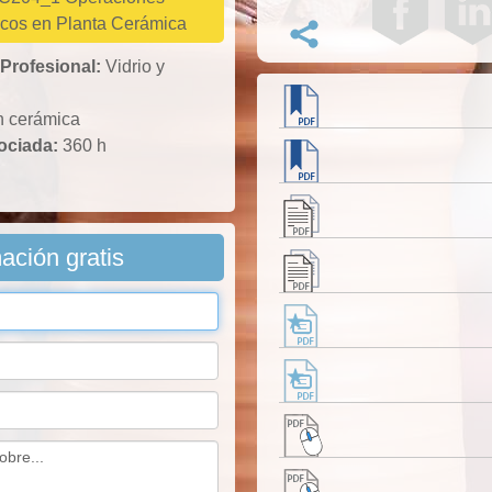
icos en Planta Cerámica
 Profesional:
Vidrio y
n cerámica
sociada:
360 h
mación gratis