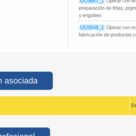
UC0647_1
Operar con eq
preparación de fritas, pig
y engobes
UC0648_1
Operar con eq
fabricación de productos
n asociada
D