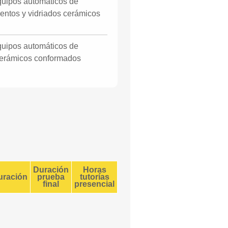
uipos automáticos de
mentos y vidriados cerámicos
uipos automáticos de
 cerámicos conformados
Duración
Horas
uración
prueba
tutorías
final
presencial