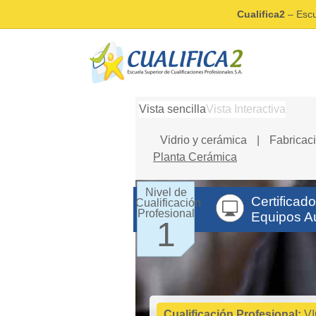
Cualifica2
– Escu
Vista sencilla
Vista Interactiva
Vidrio y cerámica
|
Fabricac
Planta Cerámica
Nivel de
Certificad
Cualificación
Profesional
Equipos A
1
Cualificación Profesional:
VI