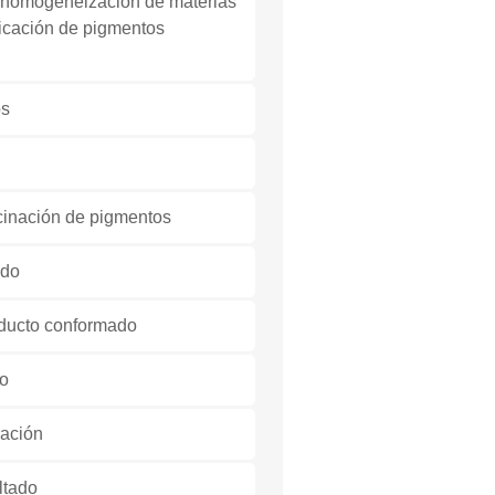
 y homogeneización de materias
ricación de pigmentos
os
lcinación de pigmentos
ado
oducto conformado
do
ración
ltado