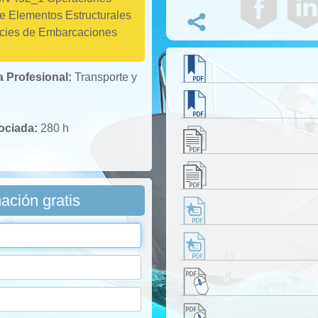
e Elementos Estructurales
icies de Embarcaciones
a Profesional:
Transporte y
sociada:
280 h
mación gratis