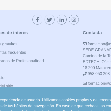
es de interés
Contacta
 gratuitos
formacion@cu
SEDE GRANA
tas frecuentes
Camino de la T
icados de Profesionalidad
EDTECH, Ofici
18.200 Maracen
958 050 208
cto
formacion@cu
el sitio
SEDE POZO A
Pol. Ind. "La A
u experiencia de usuario. Utilizamos cookies propias y de tercer
23485 Pozo Alc
sis de tus hábitos de navegación. En caso de que rechace las co
958 050 208