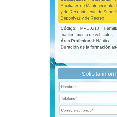
Auxiliares de Mantenimiento d
y de Recubrimiento de Superf
Deportivas y de Recreo
Código:
TMVU0210
Famili
mantenimiento de vehículos
Área Profesional:
Náutica
Duración de la formación a
Solicita infor