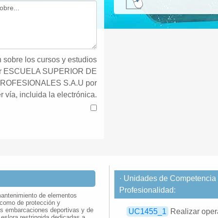
 sobre los cursos y estudios
por ESCUELA SUPERIOR DE
ROFESIONALES S.A.U por
r vía, incluida la electrónica.
· Unidades de Competencia d
Profesionalidad:
 mantenimiento de elementos
í como de protección y
as embarcaciones deportivas y de
UC1455_1
Realizar oper
 eslora restringida dedicadas a