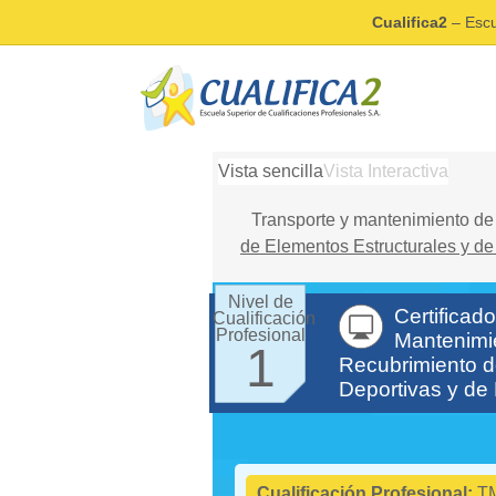
Cualifica2
– Escu
Vista sencilla
Vista Interactiva
Transporte y mantenimiento de
de Elementos Estructurales y d
Nivel de
Certificad
Cualificación
Profesional
Mantenimie
1
Recubrimiento d
Deportivas y de
Cualificación Profesional:
T