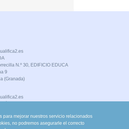
alifica2.es
DA
orrecilla N.º 30, EDIFICIO EDUCA
na 9
a (Granada)
alifica2.es
LCÓN
somadilla", Nave 5-6 y anexos
os para mejorar nuestros servicio relacionados
ón (Jaén)
okies, no podremos asegurarle el correcto