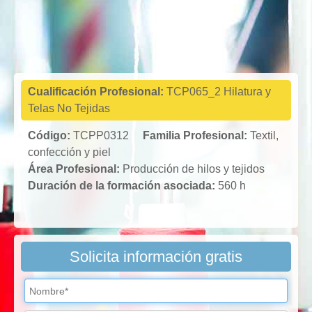
Textil,
confección y
piel
Cualificación Profesional:
TCP065_2 Hilatura y
Telas No Tejidas
Código:
TCPP0312
Familia Profesional:
Textil,
confección y piel
Área Profesional:
Producción de hilos y tejidos
Duración de la formación asociada:
560 h
Solicita información gratis