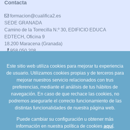
Contacta
formacion@cualifica2.es
SEDE GRANADA
Camino de la Torrecilla N.º 30, EDIFICIO EDUCA
EDTECH, Oficina 9
18.200 Maracena (Granada)
958 050 208
Este sitio web utiliza cookies para mejorar tu experiencia
formacion@cualifica2.es
de usuario. Utilizamos cookies propias y de terceros para
SEDE POZO ALCÓN
mejorar nuestros servicio relacionados con trus
Pol. Ind. "La Asomadilla",
preferencias, mediante el análisis de tus hábitos de
Nave 5-6 y anexos
navegación. En caso de que rechace las cookies, no
23485 Pozo Alcón (Jaén)
podremos asegurarle el correcto funcionamiento de las
958 050 208
distintas funcionalidades de nuestra página web.
958 991 970
Puede cambiar su configuración u obtener más
información en nuestra política de cookies
aquí
.