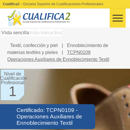
Cualifica2
– Escuela Superior de Cualificaciones Profesionales
Vista sencilla
Vista Interactiva
Textil, confección y piel
|
Ennoblecimiento de
materias textiles y pieles
|
TCPN0109
Operaciones Auxiliares de Ennoblecimiento Textil
Nivel de
Cualificación
Profesional
1
Certificado: TCPN0109 -
Operaciones Auxiliares de
Ennoblecimiento Textil