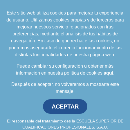
Este sitio web utiliza cookies para mejorar tu experiencia
formacion@cualifica2.es
de usuario. Utilizamos cookies propias y de terceros para
SEDE POZO ALCÓN
mejorar nuestros servicio relacionados con trus
Pol. Ind. "La Asomadilla",
preferencias, mediante el análisis de tus hábitos de
Nave 5-6 y anexos
navegación. En caso de que rechace las cookies, no
23485 Pozo Alcón (Jaén)
podremos asegurarle el correcto funcionamiento de las
958 050 208
distintas funcionalidades de nuestra página web.
958 991 970
Puede cambiar su configuración u obtener más
información en nuestra política de cookies
aquí
.
Después de aceptar, no volveremos a mostrarte este
mensaje.
ACEPTAR
Política de privacidad
.
Política de cookies
.
Aviso
Legal
.
Política de Calidad
.
Comunicación a
proveedores
El responsable del tratamiento des la ESCUELA SUPERIOR DE
CUALIFICACIONES PROFESIONALES, S.A.U.
Escuela Superior de Cualificaciones Profesionales © 2026