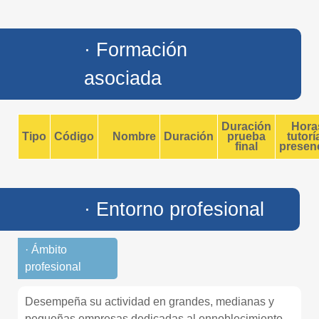
· Formación
asociada
Duración
Hora
Tipo
Código
Nombre
Duración
prueba
tutorí
final
presenc
· Entorno profesional
· Ámbito
profesional
Desempeña su actividad en grandes, medianas y
pequeñas empresas dedicadas al ennoblecimiento