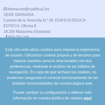
formacion@cualifica2.es
SEDE GRANADA
Camino de la Torrecilla N.º 30, EDIFICIO EDUCA
EDTECH, Oficina 9
18.200 Maracena (Granada)
958 050 208
Este sitio web utiliza cookies para mejorar tu experiencia
formacion@cualifica2.es
de usuario. Utilizamos cookies propias y de terceros para
SEDE POZO ALCÓN
mejorar nuestros servicio relacionados con trus
Pol. Ind. "La Asomadilla",
preferencias, mediante el análisis de tus hábitos de
Nave 5-6 y anexos
navegación. En caso de que rechace las cookies, no
23485 Pozo Alcón (Jaén)
podremos asegurarle el correcto funcionamiento de las
958 050 208
distintas funcionalidades de nuestra página web.
958 991 970
Puede cambiar su configuración u obtener más
información en nuestra política de cookies
aquí
.