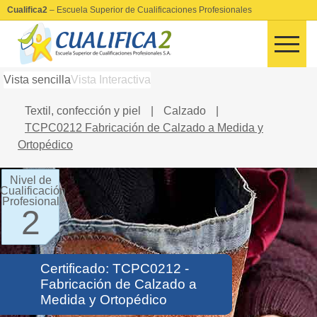
Cualifica2
– Escuela Superior de Cualificaciones Profesionales
Vista sencilla
Vista Interactiva
Textil, confección y piel
|
Calzado
|
TCPC0212 Fabricación de Calzado a Medida y
Ortopédico
Nivel de
Cualificación
Profesional
2
Certificado: TCPC0212 -
Fabricación de Calzado a
Medida y Ortopédico