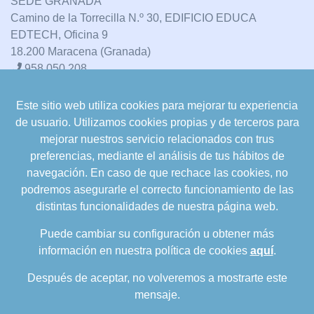
SEDE GRANADA
Camino de la Torrecilla N.º 30, EDIFICIO EDUCA
EDTECH, Oficina 9
18.200 Maracena (Granada)
958 050 208
Este sitio web utiliza cookies para mejorar tu experiencia
formacion@cualifica2.es
de usuario. Utilizamos cookies propias y de terceros para
SEDE POZO ALCÓN
mejorar nuestros servicio relacionados con trus
Pol. Ind. "La Asomadilla",
preferencias, mediante el análisis de tus hábitos de
Nave 5-6 y anexos
navegación. En caso de que rechace las cookies, no
23485 Pozo Alcón (Jaén)
podremos asegurarle el correcto funcionamiento de las
958 050 208
distintas funcionalidades de nuestra página web.
958 991 970
Puede cambiar su configuración u obtener más
información en nuestra política de cookies
aquí
.
Después de aceptar, no volveremos a mostrarte este
mensaje.