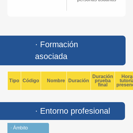
· Formación
asociada
Duración
Hora
Tipo
Código
Nombre
Duración
prueba
tutorí
final
presenc
· Entorno profesional
· Ámbito