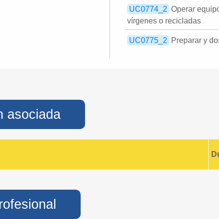
UC0774_2
Operar equipo
vírgenes o recicladas
UC0775_2
Preparar y dos
n asociada
D
rofesional