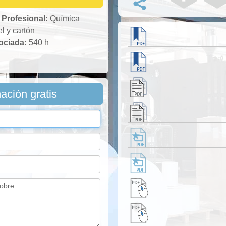
 Profesional:
Química
l y cartón
sociada:
540 h
mación gratis