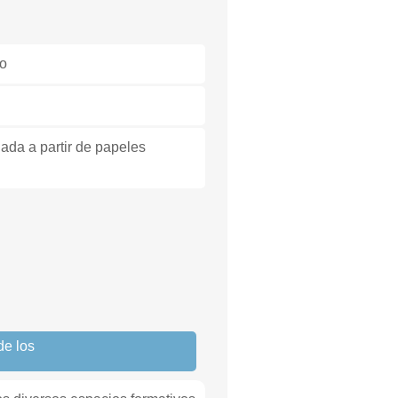
no
lada a partir de papeles
de los