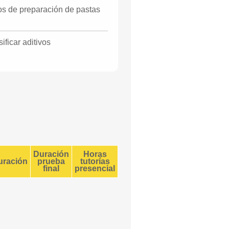
s de preparación de pastas
ificar aditivos
Duración
Horas
uración
prueba
tutorías
final
presencial