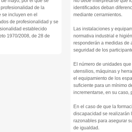
 de mayo, por el que se
No debe interpretarse que l
 profesionalidad de la
identificados deban diferen
 se incluyen en el
mediante cerramientos.
ados de profesionalidad y se
fesionalidad establecido
Las instalaciones y equipam
eto 1970/2008, de 28 de
normativa industrial e higié
responderán a medidas de a
seguridad de los participant
El número de unidades que 
utensilios, máquinas y herr
el equipamiento de los espac
suficiente para un mínimo 
incrementarse, en su caso, 
En el caso de que la formac
discapacidad se realizarán 
razonables para asegurar su
de igualdad.