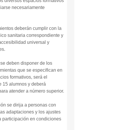
os diversos espacios formativos
ciarse necesariamente
ientos deberán cumplir con la
nico sanitaria correspondiente y
ccesibilidad universal y
es.
se deben disponer de los
amientas que se especifican en
ios formativos, será el
de 15 alumnos y deberá
para atender a número superior.
ión se dirija a personas con
las adaptaciones y los ajustes
 participación en condiciones