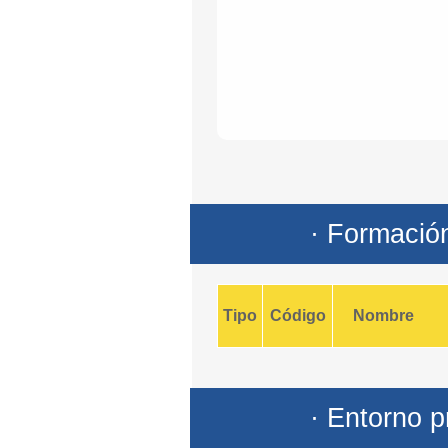
· Formació
Tipo
Código
Nombre
· Entorno p