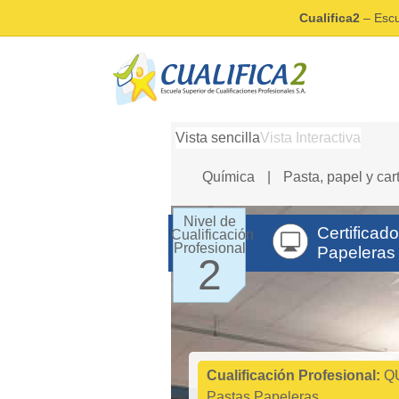
Cualifica2
– Escu
Vista sencilla
Vista Interactiva
Química
|
Pasta, papel y ca
Nivel de
Certificad
Cualificación
Profesional
Papeleras
2
Cualificación Profesional:
QU
Pastas Papeleras