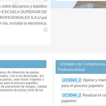
 sobre los cursos y estudios
por ESCUELA SUPERIOR DE
ROFESIONALES S.A.U por
r vía, incluida la electrónica.
· Unidades de Competencia d
Profesionalidad:
ocesos de obtención de pastas
erados, con o sin destintado, así
e pastas, sean éstas vírgenes o
UC0043_2
Operar y mante
res para el proceso papelero,
para el proceso papelero
de prevención de riesgos, calidad
enimiento de primer nivel de los
UC0044_2
Realizar el co
papelero