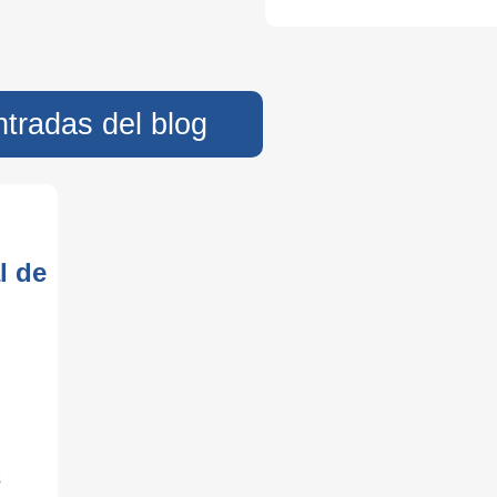
ntradas del blog
l de
s