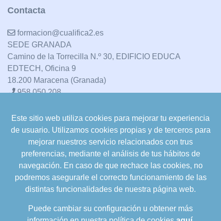
Contacta
formacion@cualifica2.es
SEDE GRANADA
Camino de la Torrecilla N.º 30, EDIFICIO EDUCA
EDTECH, Oficina 9
18.200 Maracena (Granada)
958 050 208
Este sitio web utiliza cookies para mejorar tu experiencia
formacion@cualifica2.es
de usuario. Utilizamos cookies propias y de terceros para
SEDE POZO ALCÓN
mejorar nuestros servicio relacionados con trus
Pol. Ind. "La Asomadilla",
preferencias, mediante el análisis de tus hábitos de
Nave 5-6 y anexos
navegación. En caso de que rechace las cookies, no
23485 Pozo Alcón (Jaén)
podremos asegurarle el correcto funcionamiento de las
958 050 208
distintas funcionalidades de nuestra página web.
958 991 970
Puede cambiar su configuración u obtener más
información en nuestra política de cookies
aquí
.