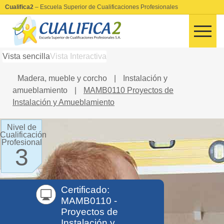
Cualifica2
– Escuela Superior de Cualificaciones Profesionales
Vista sencilla
Vista Interactiva
Madera, mueble y corcho
|
Instalación y
amueblamiento
|
MAMB0110 Proyectos de
Instalación y Amueblamiento
Nivel de
Cualificación
Profesional
3
Certificado:
MAMB0110 -
Proyectos de
Instalación y