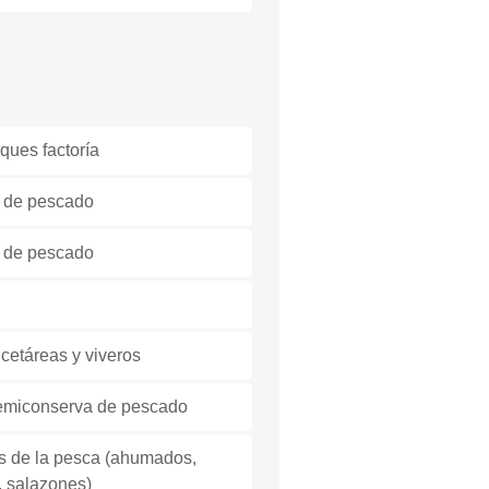
ques factoría
s de pescado
n de pescado
cetáreas y viveros
 semiconserva de pescado
os de la pesca (ahumados,
, salazones)