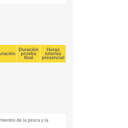
Duración
Horas
uración
prueba
tutorías
final
presencial
mientos de la pesca y la