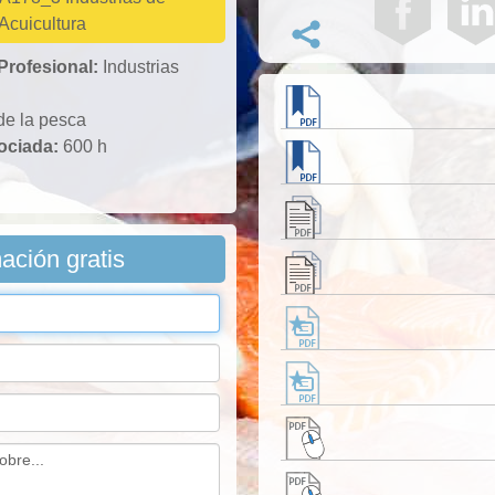
Acuicultura
 Profesional:
Industrias
de la pesca
sociada:
600 h
mación gratis