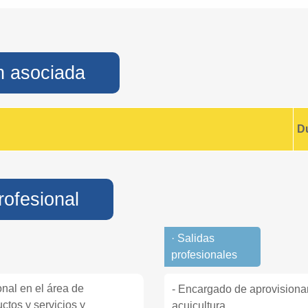
n asociada
D
rofesional
· Salidas
profesionales
onal en el área de
- Encargado de aprovisiona
ctos y servicios y
acuicultura