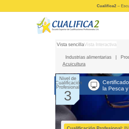
Cualifica2
– Escu
Vista sencilla
Vista Interactiva
Industrias alimentarias
|
Pro
Acuicultura
Nivel de
Certificad
Cualificación
Profesional
la Pesca y
3
Cualificación Profesional:
IN