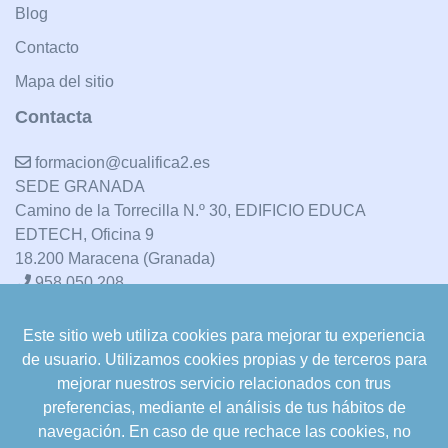
Blog
Contacto
Mapa del sitio
Contacta
formacion@cualifica2.es
SEDE GRANADA
Camino de la Torrecilla N.º 30, EDIFICIO EDUCA
EDTECH, Oficina 9
18.200 Maracena (Granada)
958 050 208
Este sitio web utiliza cookies para mejorar tu experiencia
formacion@cualifica2.es
de usuario. Utilizamos cookies propias y de terceros para
SEDE POZO ALCÓN
mejorar nuestros servicio relacionados con trus
Pol. Ind. "La Asomadilla",
preferencias, mediante el análisis de tus hábitos de
Nave 5-6 y anexos
navegación. En caso de que rechace las cookies, no
23485 Pozo Alcón (Jaén)