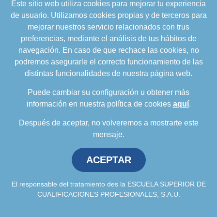
Este sitio web utiliza cookies para mejorar tu experiencia
formacion@cualifica2.es
de usuario. Utilizamos cookies propias y de terceros para
SEDE POZO ALCÓN
mejorar nuestros servicio relacionados con trus
Pol. Ind. "La Asomadilla",
preferencias, mediante el análisis de tus hábitos de
Nave 5-6 y anexos
navegación. En caso de que rechace las cookies, no
23485 Pozo Alcón (Jaén)
podremos asegurarle el correcto funcionamiento de las
958 050 208
distintas funcionalidades de nuestra página web.
958 991 970
Puede cambiar su configuración u obtener más
información en nuestra política de cookies
aquí
.
Después de aceptar, no volveremos a mostrarte este
mensaje.
ACEPTAR
Política de privacidad
.
Política de cookies
.
Aviso
Legal
.
Política de Calidad
.
Comunicación a
proveedores
El responsable del tratamiento des la ESCUELA SUPERIOR DE
CUALIFICACIONES PROFESIONALES, S.A.U.
Escuela Superior de Cualificaciones Profesionales © 2026