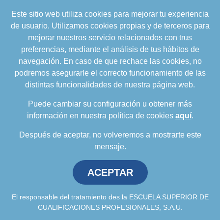
Este sitio web utiliza cookies para mejorar tu experiencia
formacion@cualifica2.es
de usuario. Utilizamos cookies propias y de terceros para
SEDE POZO ALCÓN
mejorar nuestros servicio relacionados con trus
Pol. Ind. "La Asomadilla",
preferencias, mediante el análisis de tus hábitos de
Nave 5-6 y anexos
navegación. En caso de que rechace las cookies, no
23485 Pozo Alcón (Jaén)
podremos asegurarle el correcto funcionamiento de las
958 050 208
distintas funcionalidades de nuestra página web.
958 991 970
Puede cambiar su configuración u obtener más
información en nuestra política de cookies
aquí
.
Después de aceptar, no volveremos a mostrarte este
mensaje.
ACEPTAR
Política de privacidad
.
Política de cookies
.
Aviso
Legal
.
Política de Calidad
.
Comunicación a
proveedores
El responsable del tratamiento des la ESCUELA SUPERIOR DE
CUALIFICACIONES PROFESIONALES, S.A.U.
Escuela Superior de Cualificaciones Profesionales © 2026