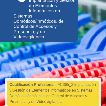
Implantación y Gestión
de Elementos
Informáticos en
Sistemas
Domóticos/Inmóticos, de
Control de Accesos y
Presencia, y de
Videovigilancia
Informática y
comunicaciones
Cualificación Profesional:
IFC365_3 Implantación
y Gestión de Elementos Informáticos en Sistemas
Domóticos/Inmóticos, de Control de Accesos y
Presencia, y de Videovigilancia