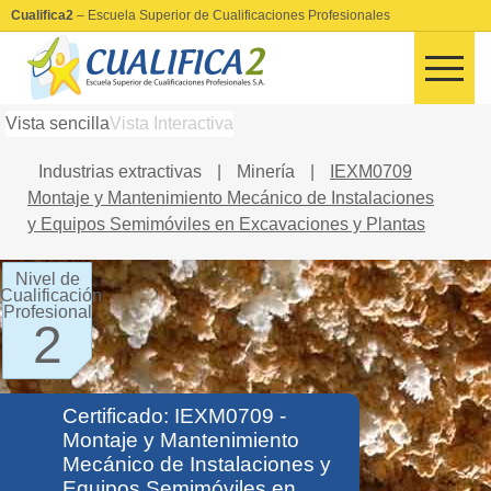
Cualifica2
– Escuela Superior de Cualificaciones Profesionales
Vista sencilla
Vista Interactiva
Industrias extractivas
|
Minería
|
IEXM0709
Montaje y Mantenimiento Mecánico de Instalaciones
y Equipos Semimóviles en Excavaciones y Plantas
Nivel de
Cualificación
Profesional
2
Certificado: IEXM0709 -
Montaje y Mantenimiento
Mecánico de Instalaciones y
Equipos Semimóviles en