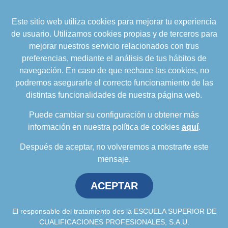
Este sitio web utiliza cookies para mejorar tu experiencia
formacion@cualifica2.es
de usuario. Utilizamos cookies propias y de terceros para
SEDE POZO ALCÓN
mejorar nuestros servicio relacionados con trus
Pol. Ind. "La Asomadilla",
preferencias, mediante el análisis de tus hábitos de
Nave 5-6 y anexos
navegación. En caso de que rechace las cookies, no
23485 Pozo Alcón (Jaén)
podremos asegurarle el correcto funcionamiento de las
958 050 208
distintas funcionalidades de nuestra página web.
958 991 970
Puede cambiar su configuración u obtener más
información en nuestra política de cookies
aquí
.
Después de aceptar, no volveremos a mostrarte este
mensaje.
ACEPTAR
Política de privacidad
.
Política de cookies
.
Aviso
Legal
.
Política de Calidad
.
Comunicación a
proveedores
El responsable del tratamiento des la ESCUELA SUPERIOR DE
CUALIFICACIONES PROFESIONALES, S.A.U.
Escuela Superior de Cualificaciones Profesionales © 2026