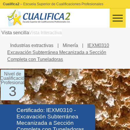
Cualifica2
– Escuela Superior de Cualificaciones Profesionales
Vista sencilla
Vista Interactiva
Industrias extractivas
|
Minería
|
IEXM0310
Excavación Subterránea Mecanizada a Sección
Completa con Tuneladoras
Nivel de
Cualificación
Profesional
3
Certificado: IEXM0310 -
Excavación Subterránea
Mecanizada a Sección
Completa con Tuneladoras