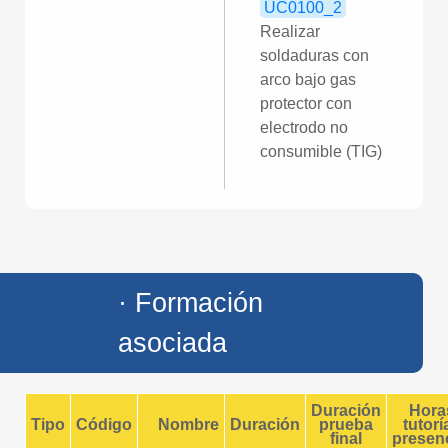
UC0100_2
Realizar
soldaduras con
arco bajo gas
protector con
electrodo no
consumible (TIG)
· Formación
asociada
Duración
Hora
Tipo
Código
Nombre
Duración
prueba
tutorí
final
presenc