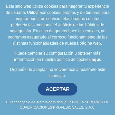
Este sitio web utiliza cookies para mejorar tu experiencia
formacion@cualifica2.es
de usuario. Utilizamos cookies propias y de terceros para
SEDE POZO ALCÓN
mejorar nuestros servicio relacionados con trus
Pol. Ind. "La Asomadilla",
preferencias, mediante el análisis de tus hábitos de
Nave 5-6 y anexos
navegación. En caso de que rechace las cookies, no
23485 Pozo Alcón (Jaén)
podremos asegurarle el correcto funcionamiento de las
958 050 208
distintas funcionalidades de nuestra página web.
958 991 970
Puede cambiar su configuración u obtener más
información en nuestra política de cookies
aquí
.
Después de aceptar, no volveremos a mostrarte este
mensaje.
ACEPTAR
Política de privacidad
.
Política de cookies
.
Aviso
Legal
.
Política de Calidad
.
Comunicación a
proveedores
El responsable del tratamiento des la ESCUELA SUPERIOR DE
CUALIFICACIONES PROFESIONALES, S.A.U.
Escuela Superior de Cualificaciones Profesionales © 2026