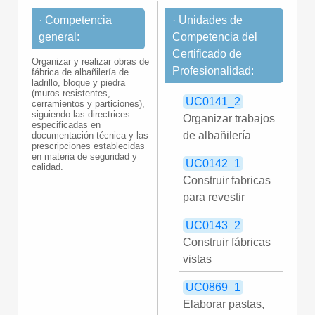
· Competencia
· Unidades de
general:
Competencia del
Certificado de
Organizar y realizar obras de
Profesionalidad:
fábrica de albañilería de
ladrillo, bloque y piedra
(muros resistentes,
UC0141_2
cerramientos y particiones),
siguiendo las directrices
Organizar trabajos
especificadas en
de albañilería
documentación técnica y las
prescripciones establecidas
en materia de seguridad y
UC0142_1
calidad.
Construir fabricas
para revestir
UC0143_2
Construir fábricas
vistas
UC0869_1
Elaborar pastas,