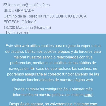
formacion@cualifica2.es
SEDE GRANADA
Camino de la Torrecilla N.º 30, EDIFICIO EDUCA
EDTECH, Oficina 9
18.200 Maracena (Granada)
958 050 208
Este sitio web utiliza cookies para mejorar tu experiencia
formacion@cualifica2.es
de usuario. Utilizamos cookies propias y de terceros para
SEDE POZO ALCÓN
mejorar nuestros servicio relacionados con trus
Pol. Ind. "La Asomadilla",
preferencias, mediante el análisis de tus hábitos de
Nave 5-6 y anexos
navegación. En caso de que rechace las cookies, no
23485 Pozo Alcón (Jaén)
podremos asegurarle el correcto funcionamiento de las
958 050 208
distintas funcionalidades de nuestra página web.
958 991 970
Puede cambiar su configuración u obtener más
información en nuestra política de cookies
aquí
.
Después de aceptar, no volveremos a mostrarte este