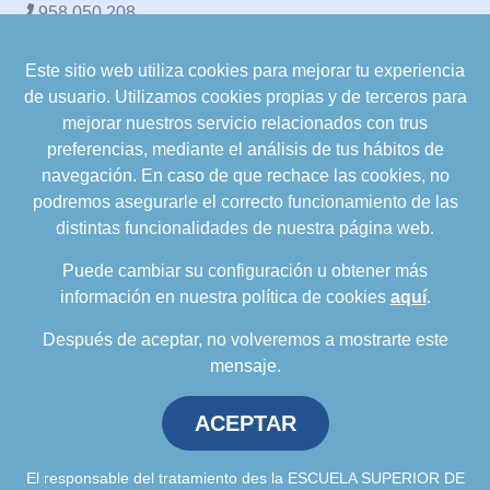
958 050 208
Este sitio web utiliza cookies para mejorar tu experiencia
formacion@cualifica2.es
de usuario. Utilizamos cookies propias y de terceros para
SEDE POZO ALCÓN
mejorar nuestros servicio relacionados con trus
Pol. Ind. "La Asomadilla",
preferencias, mediante el análisis de tus hábitos de
Nave 5-6 y anexos
navegación. En caso de que rechace las cookies, no
23485 Pozo Alcón (Jaén)
podremos asegurarle el correcto funcionamiento de las
958 050 208
distintas funcionalidades de nuestra página web.
958 991 970
Puede cambiar su configuración u obtener más
información en nuestra política de cookies
aquí
.
Después de aceptar, no volveremos a mostrarte este
mensaje.
ACEPTAR
Política de privacidad
.
Política de cookies
.
Aviso
Legal
.
Política de Calidad
.
Comunicación a
proveedores
El responsable del tratamiento des la ESCUELA SUPERIOR DE