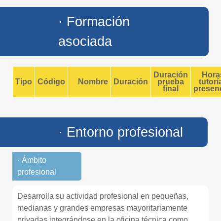
· Formación
asociada
Duración
Hora
Tipo
Código
Nombre
Duración
prueba
tutorí
final
presenc
· Entorno profesional
· Ámbito
profesional
Desarrolla su actividad profesional en pequeñas,
medianas y grandes empresas mayoritariamente
privadas integrándose en la oficina técnica como