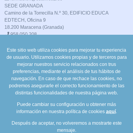
SEDE GRANADA
Camino de la Torrecilla N.º 30, EDIFICIO EDUCA
EDTECH, Oficina 9
18.200 Maracena (Granada)
958 050 208
Este sitio web utiliza cookies para mejorar tu experiencia
formacion@cualifica2.es
de usuario. Utilizamos cookies propias y de terceros para
SEDE POZO ALCÓN
mejorar nuestros servicio relacionados con trus
Pol. Ind. "La Asomadilla",
preferencias, mediante el análisis de tus hábitos de
Nave 5-6 y anexos
navegación. En caso de que rechace las cookies, no
23485 Pozo Alcón (Jaén)
podremos asegurarle el correcto funcionamiento de las
958 050 208
distintas funcionalidades de nuestra página web.
958 991 970
Puede cambiar su configuración u obtener más
información en nuestra política de cookies
aquí
.
Después de aceptar, no volveremos a mostrarte este
mensaje.