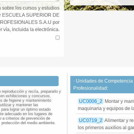
 sobre los cursos y estudios
por ESCUELA SUPERIOR DE
ROFESIONALES S.A.U por
r vía, incluida la electrónica.
· Unidades de Competencia d
Profesionalidad:
reproducción y recría, prepararlo y
 en exhibiciones y concursos,
nes de higiene y mantenimiento
UC0006_2
Montar y mant
utilizar y mantener las
maquinaria y equipos de l
 para lograr un óptimo estado
nte adecuado en los lugares de
 a criterios de prevención de
UC0719_2
Alimentar y re
y protección del medio ambiente.
los primeros auxilios al g