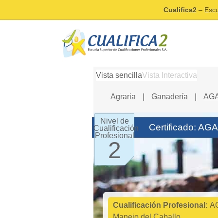
Cualifica2
– Escu
Vista sencilla
Vista Interactiva
Agraria
|
Ganadería
|
AGA
Nivel de
Certificado: AG
Cualificación
Profesional
2
Cualificación Profesional:
A
Manejo del Caballo