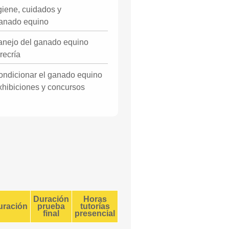
giene, cuidados y
ganado equino
anejo del ganado equino
recría
ondicionar el ganado equino
xhibiciones y concursos
Duración
Horas
uración
prueba
tutorías
final
presencial