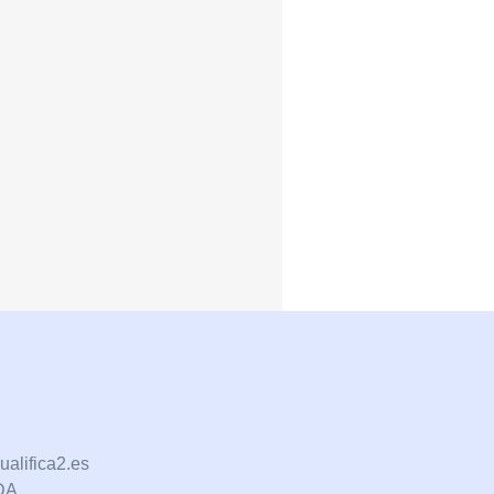
alifica2.es
DA