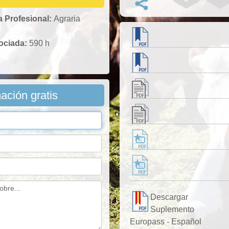
a Profesional:
Agraria
sociada:
590 h
mación gratis
Descargar
Suplemento
Europass - Español