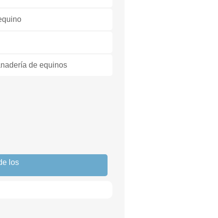
equino
ganadería de equinos
de los