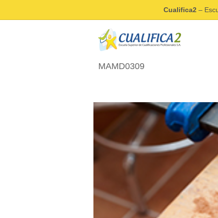
Cualifica2
– Escu
MAMD0309