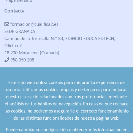
Mapa del sitio
Contacta
formacion@cualifica2.es
SEDE GRANADA
Camino de la Torrecilla N.º 30, EDIFICIO EDUCA EDTECH,
Oficina 9
18.200 Maracena (Granada)
958 050 208
formacion@cualifica2.es
SEDE POZO ALCÓN
Este sitio web utiliza cookies para mejorar tu experiencia de
Pol. Ind. "La Asomadilla",
usuario. Utilizamos cookies propias y de terceros para mejorar
Nave 5-6 y anexos
nuestros servicio relacionados con trus preferencias, mediante
23485 Pozo Alcón (Jaén)
el análisis de tus hábitos de navegación. En caso de que rechace
958 050 208
las cookies, no podremos asegurarle el correcto funcionamiento
958 991 970
de las distintas funcionalidades de nuestra página web.
Puede cambiar su configuración u obtener más información en