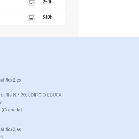
250h
510h
lifica2.es
recilla N.º 30, EDIFICIO EDUCA
9
 (Granada)
lifica2.es
ÓN