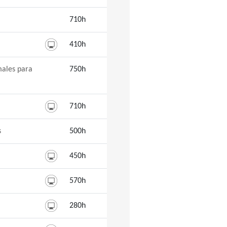
710h
410h
males para
750h
710h
s
500h
450h
570h
280h