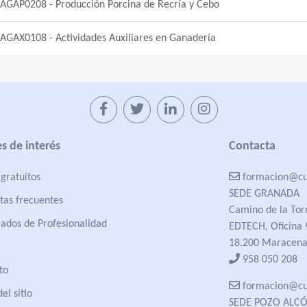
AGAP0208 - Producción Porcina de Recría y Cebo
AGAX0108 - Actividades Auxiliares en Ganadería
s de interés
Contacta
gratuitos
formacion@cua
SEDE GRANADA
tas frecuentes
Camino de la Tor
cados de Profesionalidad
EDTECH, Oficina 
18.200 Maracena
958 050 208
to
formacion@cua
el sitio
SEDE POZO ALC